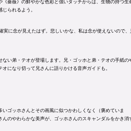
や《薔薇》の鮮やかな色彩と強いタッチからは、生物の持つ生
感じられるよう。
」で確実に念が見えたはず。悲しいかな、私は念が使えないので、
せない弟・テオが登場します。兄・ゴッホと弟・テオの手紙の
テオになり切って兄さんに語りかける音声ガイドも。
多いゴッホさんとその画風に似つかわしくなく（褒めていま
さんのやわらかな美声が、ゴッホさんのスキャンダルをかき消