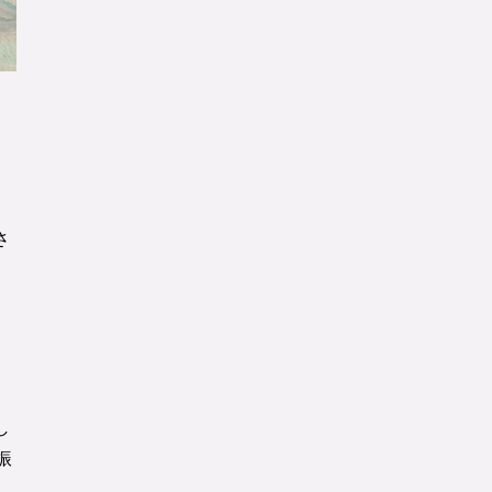
さ
し
振