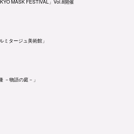
MASK FESTIVAL」Vol.8開催
エルミタージュ美術館」
隆 －物語の庭－」
。