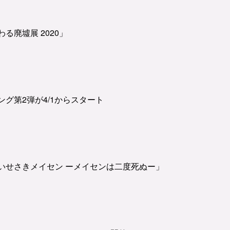
る廃墟展 2020」
グ第2弾が4/1からスタート
いせさきメイセン ーメイセンは二度死ぬー」