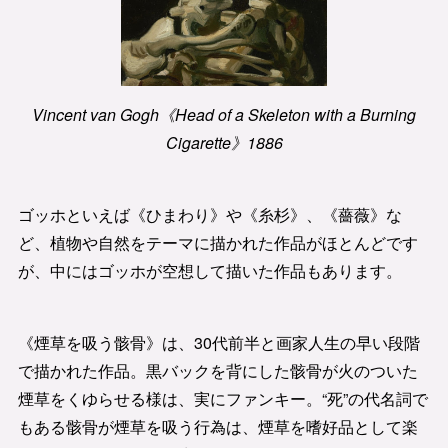
Vincent van Gogh《Head of a Skeleton with a Burning
Cigarette》1886
ゴッホといえば《ひまわり》や《糸杉》、《薔薇》な
ど、植物や自然をテーマに描かれた作品がほとんどです
が、中にはゴッホが空想して描いた作品もあります。
《煙草を吸う骸骨》は、30代前半と画家人生の早い段階
で描かれた作品。黒バックを背にした骸骨が火のついた
煙草をくゆらせる様は、実にファンキー。“死”の代名詞で
もある骸骨が煙草を吸う行為は、煙草を嗜好品として楽