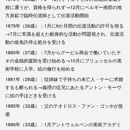
校に通うが、資格を得られず→12月にベルギー南部の地
方炭鉱で臨時伝道師として伝道活動開始
1879年（26歳）：1月に6か月間の伝道活動の許可を得る
→7月に常識を超えた献身的な活動が問題視され、伝道活
動の仮免許停止処分を受ける
1880年（27歳）：7月からグーピル商会で働いていたテ
オの金銭的援助を受け始める→10月にブリュッセルの美
術学校に入学。絵の修行を始める
1881年（28歳）：従姉妹で子持ちの未亡人・ケーに求婚
するも断られる→義理の従兄にあたるアントン・モーヴ
に絵の手ほどきを受ける
1885年（32歳）：父のテオドロス・ファン・ゴッホが急
逝
1886年（33歳）：1月アントウェルペンの美術アカデミ