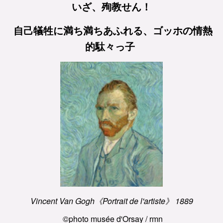
いざ、殉教せん！
自己犠牲に満ち満ちあふれる、ゴッホの情熱
的駄々っ子
Vincent Van Gogh《Portrait de l'artiste》
1889
©photo musée d'Orsay / rmn