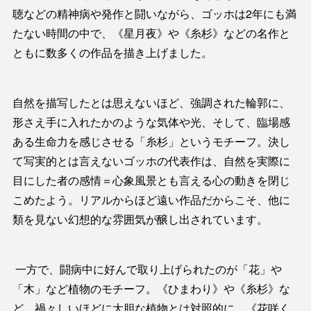
聴などの精神病や発作と闘いながら、ゴッホは2年にも満
たない時間の中で、《星月夜》や《糸杉》などの名作と
ともに数多くの作品を描き上げました。
自然を描写したとは思えないほど、強調された輪郭に、
形さえ手に入れたかのような気体や光、そして、臨場感
ある生命力を感じさせる「糸杉」というモチーフ。決し
て写実的とは言えないゴッホの代表作は、自然を実際に
目にした者の感情＝心象風景とも言える心の動きを閉じ
こめたよう。リアルからほど遠い作品だからこそ、他に
類を見ない幻想的な雰囲気が醸し出されています。
一方で、闘病中に好んで取り上げられたのが「花」や
「木」など植物のモチーフ。《ひまわり》や《糸杉》な
ど、禍々しいほどに大胆な植物とは対照的に、《花咲く