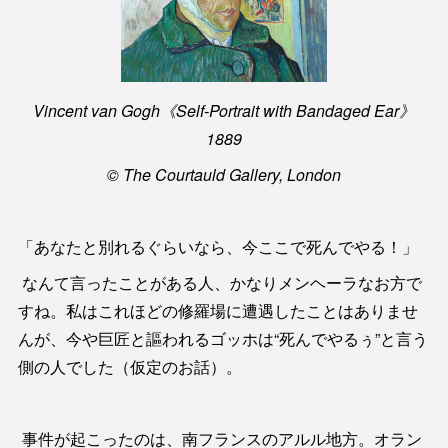
Vincent van Gogh《Self-Portrait with Bandaged Ear》
1889
© The Courtauld Gallery, London
「あなたと別れるぐらいなら、今ここで死んでやる！」
なんて言ったことがある人、かなりメンヘーラなお方で
すね。私はこれほどの修羅場に遭遇したことはありませ
んが、今や巨匠と謳われるゴッホは“死んでやるぅ”と言う
側の人でした（仮定のお話）。
事件が起こったのは、南フランスのアルル地方。オラン