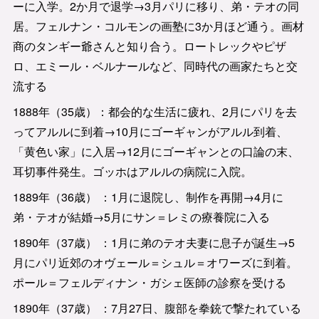
ーに入学。2か月で退学→3月パリに移り、弟・テオの同
居。フェルナン・コルモンの画塾に3か月ほど通う。画材
商のタンギー爺さんと知り合う。ロートレックやピザ
ロ、エミール・ベルナールなど、同時代の画家たちと交
流する
1888年（35歳）：都会的な生活に疲れ、2月にパリを去
ってアルルに到着→10月にゴーギャンがアルル到着、
「黄色い家」に入居→12月にゴーギャンとの口論の末、
耳切事件発生。ゴッホはアルルの病院に入院。
1889年（36歳） ：1月に退院し、制作を再開→4月に
弟・テオが結婚→5月にサン＝レミの療養院に入る
1890年（37歳） ：1月に弟のテオ夫妻に息子が誕生→5
月にパリ近郊のオヴェール＝シュル＝オワーズに到着。
ポール＝フェルディナン・ガシェ医師の診察を受ける
1890年（37歳） ：7月27日、腹部を拳銃で撃たれている