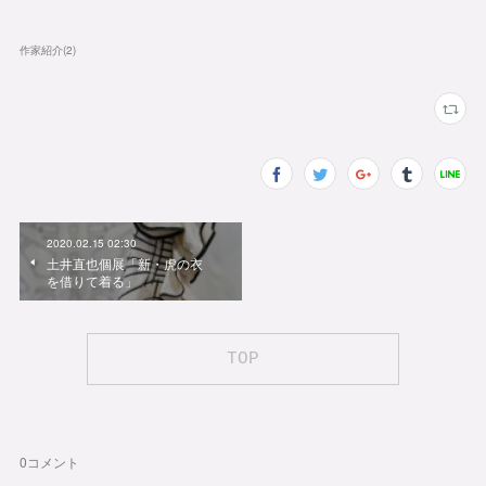
作家紹介
(
2
)
2020.02.15 02:30
土井直也個展「新・虎の衣
を借りて着る」
TOP
0
コメント