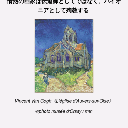
情熱の画家は伝道師としてではなく、パイオ
ニアとして殉教する
Vincent Van Gogh《L'église d'Auvers-sur-Oise》
©photo musée d'Orsay / rmn