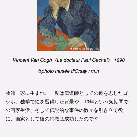
Vincent Van Gogh《Le docteur Paul Gachet
》
1890
©photo musée d'Orsay / rmn
牧師一家に生まれ、一度は伝道師としての道を志したゴ
ッホ。独学で絵を習得した背景や、10年という短期間で
の画家生活、そして伝説的な事件の数々を引き立て役
に、画家として彼の殉教は成功したのです。