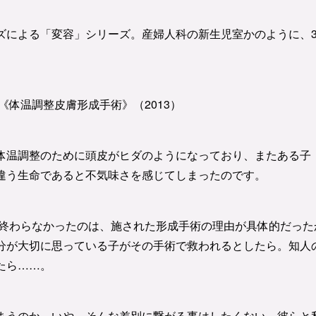
ズによる「変容」シリーズ。産婦人科の新生児室かのように、
《体温調整皮膚形成手術》（2013）
体温調整のために頭皮がヒダのようになっており、またある子
違う生命であると不気味さを感じてしまったのです。
終わらなかったのは、施された形成手術の理由が具体的だった
分が大切に思っている子がその手術で救われるとしたら。知人
たら……。
まうのか。いや、そんな差別に繋がる事はしたくない。彼らと