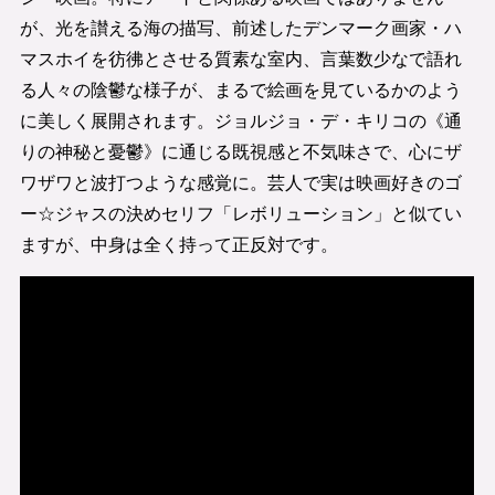
が、光を讃える海の描写、前述したデンマーク画家・ハ
マスホイを彷彿とさせる質素な室内、言葉数少なで語れ
る人々の陰鬱な様子が、まるで絵画を見ているかのよう
に美しく展開されます。ジョルジョ・デ・キリコの《通
りの神秘と憂鬱》に通じる既視感と不気味さで、心にザ
ワザワと波打つような感覚に。芸人で実は映画好きのゴ
ー☆ジャスの決めセリフ「レボリューション」と似てい
ますが、中身は全く持って正反対です。